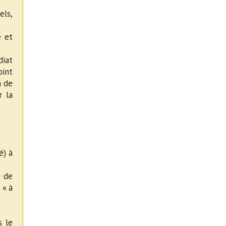
els,
e et
diat
oint
n de
r la
é) à
m de
 « à
s le