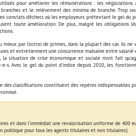
utilisés pour améliorer les rémunérations : les négociations 
s branches et le relèvement des minima de branche. Trop sou
es constats d’échecs où les employeurs prétextant le gel du p
ent toute amélioration. De plus, malgré les obligations lég
ctions.
u mieux par l’octroi de primes, dans la plupart des cas ils ne 
euses et entretiennent une concurrence malsaine entre salarié-
 la situation de crise économique et sociale n’ont fait qu’ag
-e-s. Avec le gel du point d’indice depuis 2010, les fonction
le des classifications constituent des repères indispensables p
econnue.
ires et dans l’immédiat une revalorisation uniforme de 400 e
n publique pour tous les agents titulaires et non titulaires).