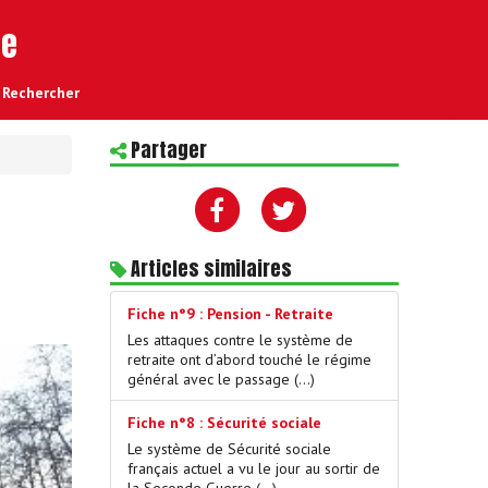
re
Rechercher
Partager
Articles similaires
Fiche n°9 : Pension - Retraite
Les attaques contre le système de
retraite ont d’abord touché le régime
général avec le passage (…)
Fiche n°8 : Sécurité sociale
Le système de Sécurité sociale
français actuel a vu le jour au sortir de
la Seconde Guerre (…)