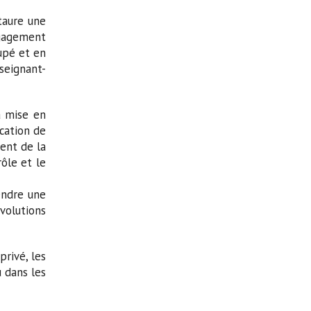
taure une
ngagement
cupé et en
nseignant-
a mise en
ication de
ment de la
rôle et le
fendre une
évolutions
rivé, les
u dans les