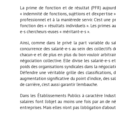
La prime de fonction et de résultat (PFR) aujourd
« indemnité de fonctions, sujétions et d’expertis
professionnel et à la manièrede servir. C’est une p
fonction des « résultats individuels ». Les primes 
e-s chercheurs-euses « méritant-e-s ».
Ainsi, comme dans le privé la part variable du sa
concurrence des salarié-e-s au sein des collectifs 
chacun-e et de plus en plus du bon vouloir arbitraire
négociation collective. Elle divise les salarié-e-s e
poids des organisations syndicales dans la négociat
Défendre une véritable grille des classifications, 
augmentation significative du point d’indice, des sal
de carrière, c’est aussi garantir l’embauche.
Dans les Établissements Publics à caractère Indus
salaires font l’objet au moins une fois par an de 
entreprises. Mais elles n’ont pas l’obligation d’abouti