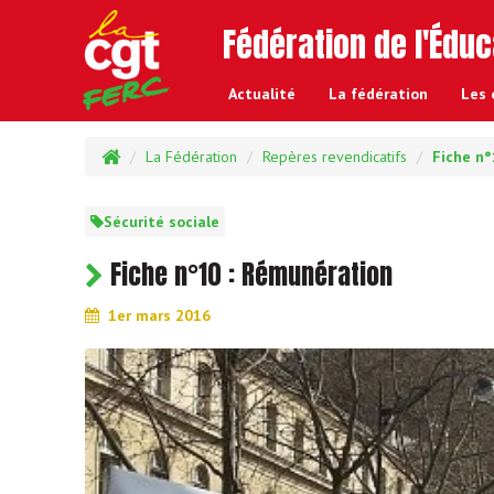
Fédération de l'Éduc
Actualité
La f
édération
Les 
La Fédération
Repères revendicatifs
Fiche n°
Sécurité sociale
Fiche n°10 : Rémunération
1er mars 2016