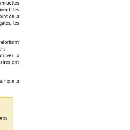
annuelles
vent, les
oint de la
ales, les
valorisent
e-s.
graver la
naires ont
our que la
uros