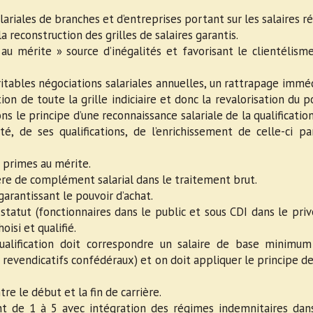
lariales de branches et d’entreprises portant sur les salaires ré
 reconstruction des grilles de salaires garantis.
au mérite » source d’inégalités et favorisant le clientélism
ritables négociations salariales annuelles, un rattrapage immé
tion de toute la grille indiciaire et donc la revalorisation du p
ns le principe d’une reconnaissance salariale de la qualificatio
té, de ses qualifications, de l’enrichissement de celle-ci pa
 primes au mérite.
ère de complément salarial dans le traitement brut.
garantissant le pouvoir d’achat.
s statut (fonctionnaires dans le public et sous CDI dans le priv
isi et qualifié.
ualification doit correspondre un salaire de base minimu
revendicatifs confédéraux) et on doit appliquer le principe de
 le début et la fin de carrière.
nt de 1 à 5 avec intégration des régimes indemnitaires dan