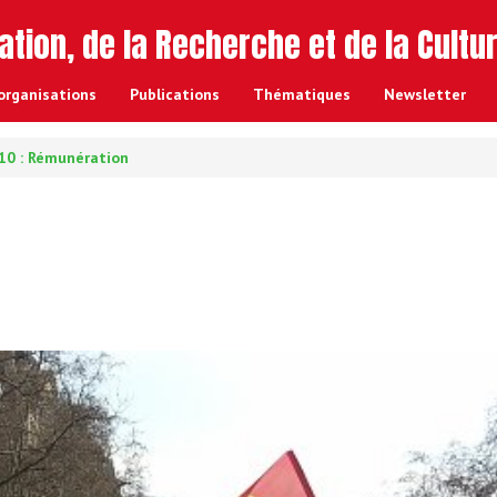
ation, de la Recherche et de la Cultu
o
rganisations
Publications
Thématiques
Newsletter
10 : Rémunération