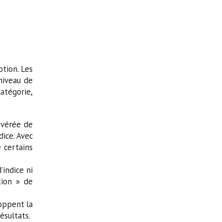
otion. Les
niveau de
catégorie,
avérée de
dice. Avec
 certains
’indice ni
tion » de
loppent la
ésultats.