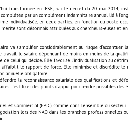
’hui transformée en IFSE, par le décret du 20 mai 2014, ins
e » complétée par un complément indemnitaire annuel lié à l’e
rime individualisée, en deux parties, en fonction du poste oc
au mérite sont désormais attribuées aux chercheurs-euses et e
laire va s’amplifier considérablement au risque d’accentuer l
de travail, le salaire dépendant de moins en moins de la qualif
 de celui qui décide. Elle favorise l’individualisation au détri
t affaiblit le rapport de force. Elle minimise et discrédite le 
ion annuelle obligatoire
défendre la reconnaissance salariale des qualifications et dé
aires, c’est fixer des points d’appui pour rendre possibles des 
triel et Commercial (EPIC) comme dans l’ensemble du secteur p
négociation lors des NAO dans les branches professionnelles o
r.