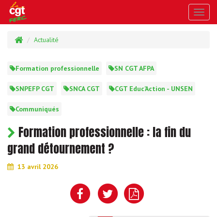
Toggl
navig
Actualité
Formation professionnelle
SN CGT AFPA
SNPEFP CGT
SNCA CGT
CGT Educ’Action - UNSEN
Communiqués
Formation professionnelle : la fin du
grand détournement ?
13 avril 2026